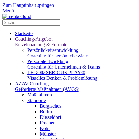
Zum Hauptinhalt springen
Menü
Startseite
Coaching-Angebot
Einzelcoaching & Formate
Persönlickeitsentwicklung
Coaching für persönliche Ziele
Personalentwicklung
Coaching für Unternehmen & Teams
LEGO® SERIOUS PLAY®
Visuelles Denken & Problemlösung
AZAV Coaching
Geförderte Maßnahmen (AVGS)
Maßnahmen
Standorte
Bergisches
Berlin
Düsseldorf
Frechen
Köln
Münster