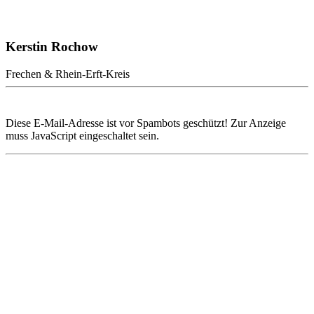
Kerstin Rochow
Frechen & Rhein-Erft-Kreis
Diese E-Mail-Adresse ist vor Spambots geschützt! Zur Anzeige
muss JavaScript eingeschaltet sein.
+49 179 5317270
Zur Villa Rustica 3,
50226 Frechen-Königsdorf